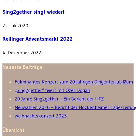
Sing2gether singt wieder!
22. Juli 2020
Reilinger Adventsmarkt 2022
4. Dezember 2022
Neueste Beiträge
Fulminantes Konzert zum 20-jährigen Dirigentenjubiläum
„Sing2gether“ feiert mit Özer Dogan
20 Jahre Sing2gether – Ein Bericht der HTZ
Neuwahlen 2026 – Bericht der Hockenheimer Tageszeitun
Weihnachtskonzert 2025
Übersicht