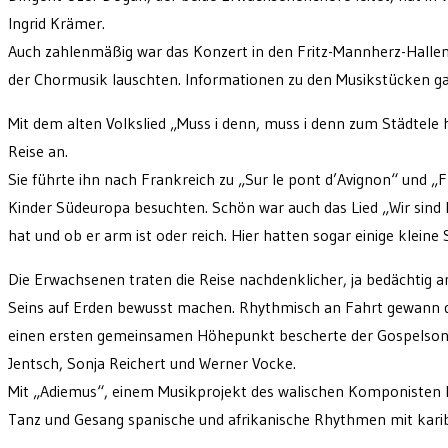
Ingrid Krämer.
Auch zahlenmäßig war das Konzert in den Fritz-Mannherz-Halle
der Chormusik lauschten. Informationen zu den Musikstücken ga
Mit dem alten Volkslied „Muss i denn, muss i denn zum Städtele h
Reise an.
Sie führte ihn nach Frankreich zu „Sur le pont d’Avignon“ und „
Kinder Südeuropa besuchten. Schön war auch das Lied „Wir sind K
hat und ob er arm ist oder reich. Hier hatten sogar einige kleine S
Die Erwachsenen traten die Reise nachdenklicher, ja bedächtig an.
Seins auf Erden bewusst machen. Rhythmisch an Fahrt gewann d
einen ersten gemeinsamen Höhepunkt bescherte der Gospelsong „
Jentsch, Sonja Reichert und Werner Vocke.
Mit „Adiemus“, einem Musikprojekt des walischen Komponisten Ka
Tanz und Gesang spanische und afrikanische Rhythmen mit karib