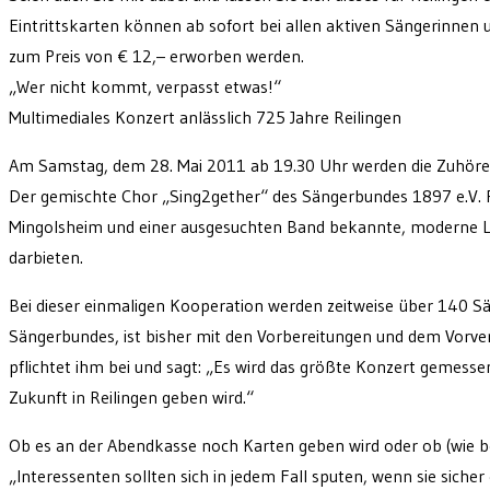
Eintrittskarten können ab sofort bei allen aktiven Sängerinnen
zum Preis von € 12,– erworben werden.
„Wer nicht kommt, verpasst etwas!“
Multimediales Konzert anlässlich 725 Jahre Reilingen
Am Samstag, dem 28. Mai 2011 ab 19.30 Uhr werden die Zuhörer u
Der gemischte Chor „Sing2gether“ des Sängerbundes 1897 e.V. R
Mingolsheim und einer ausgesuchten Band bekannte, moderne Lied
darbieten.
Bei dieser einmaligen Kooperation werden zeitweise über 140 S
Sängerbundes, ist bisher mit den Vorbereitungen und dem Vorver
pflichtet ihm bei und sagt: „Es wird das größte Konzert gemess
Zukunft in Reilingen geben wird.“
Ob es an der Abendkasse noch Karten geben wird oder ob (wie be
„Interessenten sollten sich in jedem Fall sputen, wenn sie siche