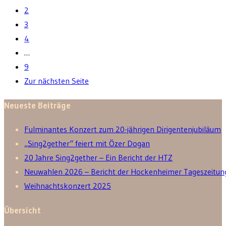
2
3
4
…
9
Zur nächsten Seite
Neueste Beiträge
Fulminantes Konzert zum 20-jährigen Dirigentenjubiläum
„Sing2gether“ feiert mit Özer Dogan
20 Jahre Sing2gether – Ein Bericht der HTZ
Neuwahlen 2026 – Bericht der Hockenheimer Tageszeitun
Weihnachtskonzert 2025
Übersicht