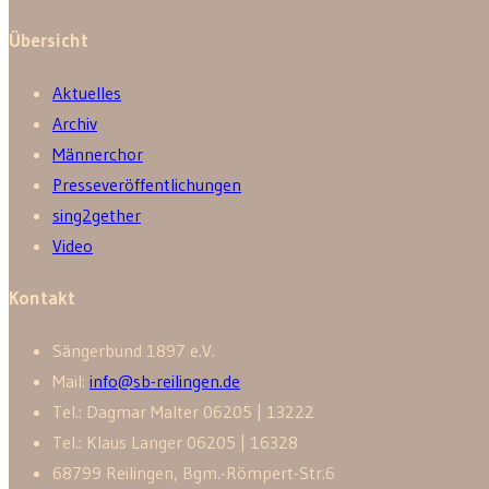
Übersicht
Aktuelles
Archiv
Männerchor
Presseveröffentlichungen
sing2gether
Video
Kontakt
Sänger­bund 1897 e.V.
Mail:
info@sb-reilingen.de
Tel.: Dagmar Malter 06205 | 13222
Tel.: Klaus Langer 06205 | 16328
68799 Reilingen, Bgm.-Römpert-Str.6