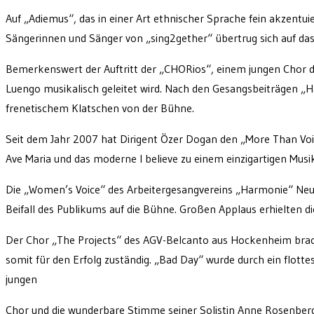
Auf „Adiemus“, das in einer Art ethnischer Sprache fein akzentui
Sängerinnen und Sänger von „sing2gether“ übertrug sich auf das
Bemerkenswert der Auftritt der „CHORios“, einem jungen Chor de
Luengo musikalisch geleitet wird. Nach den Gesangsbeiträgen „H
frenetischem Klatschen von der Bühne.
Seit dem Jahr 2007 hat Dirigent Özer Dogan den „More Than Voic
Ave Maria und das moderne I believe zu einem einzigartigen Musi
Die „Women’s Voice“ des Arbeitergesangvereins „Harmonie“ Ne
Beifall des Publikums auf die Bühne. Großen Applaus erhielten die
Der Chor „The Projects“ des AGV-Belcanto aus Hockenheim bracht
somit für den Erfolg zuständig. „Bad Day“ wurde durch ein flott
jungen
Chor und die wunderbare Stimme seiner Solistin Anne Rosenberg 